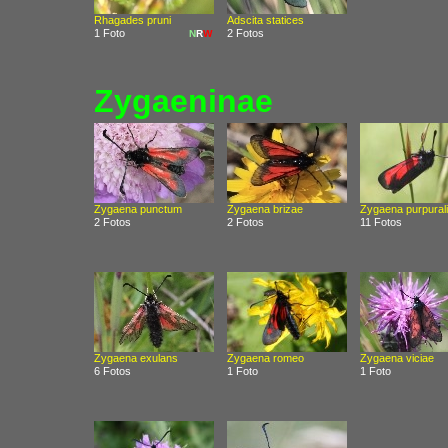
Rhagades pruni
Adscita statices
1 Foto
2 Fotos
N
R
W
Zygaeninae
Zygaena punctum
Zygaena brizae
Zygaena purpural
2 Fotos
2 Fotos
11 Fotos
Zygaena exulans
Zygaena romeo
Zygaena viciae
6 Fotos
1 Foto
1 Foto