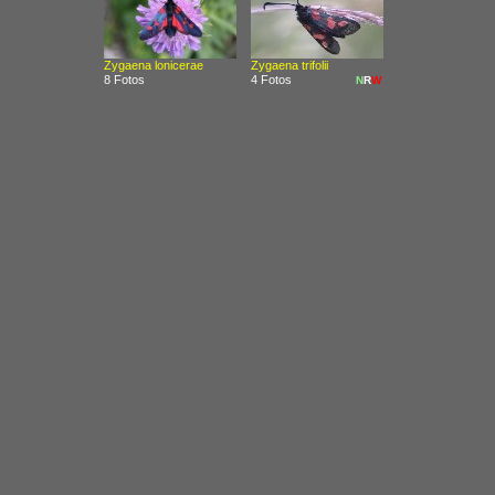
Zygaena lonicerae
Zygaena trifolii
8 Fotos
4 Fotos
N
R
W