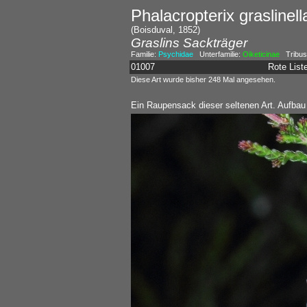
Phalacropterix graslinell
(Boisduval, 1852)
Graslins Sackträger
Familie:
Psychidae
Unterfamilie:
Oiketicinae
Tribus
01007
Rote Lis
Diese Art wurde bisher 248 Mal angesehen.
Ein Raupensack dieser seltenen Art. Aufbau 