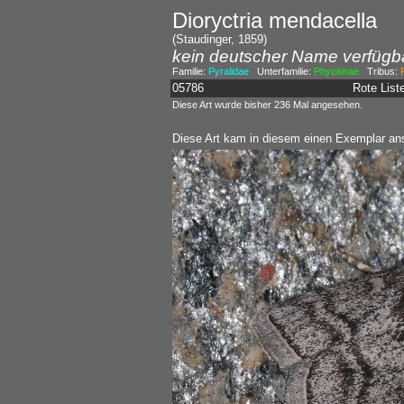
Dioryctria mendacella
(Staudinger, 1859)
kein deutscher Name verfügb
Familie:
Pyralidae
Unterfamilie:
Phycitinae
Tribus:
P
05786
Rote Lis
Diese Art wurde bisher 236 Mal angesehen.
Diese Art kam in diesem einen Exemplar ans