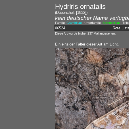
Hydriris ornatalis
(Duponchel, [1832])
kein deutscher Name verfügb
Familie:
Crambidae
Unterfamilie:
Spilomelinae
Trib
06524
Rote Lis
Diese Art wurde bisher 237 Mal angesehen.
Ein einziger Falter dieser Art am Licht.