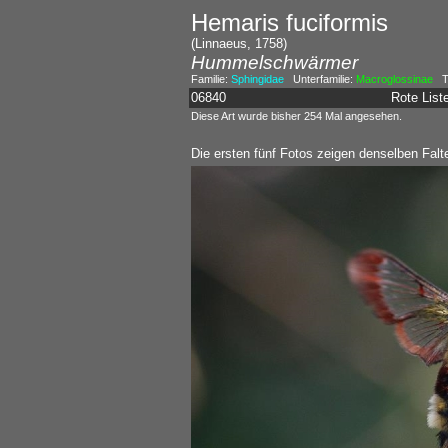
Hemaris fuciformis
(Linnaeus, 1758)
Hummelschwärmer
Familie:
Sphingidae
Unterfamilie:
Macroglossinae
Tr
06840
Rote Lis
Diese Art wurde bisher 254 Mal angesehen.
Die ersten fünf Fotos zeigen denselben Falte