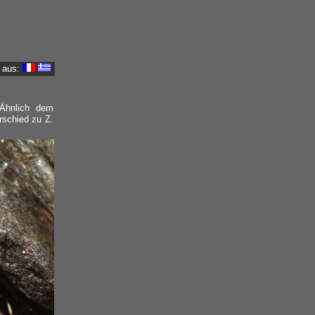
 aus:
. Ähnlich dem
erschied zu Z.