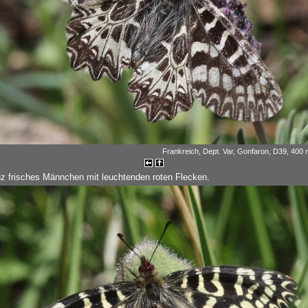
Frankreich, Dept. Var, Gonfaron, D39, 400 m
z frisches Männchen mit leuchtenden roten Flecken.