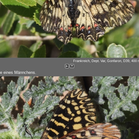
Frankreich, Dept. Var, Gonfaron, D39, 400 m
te eines Männchens.