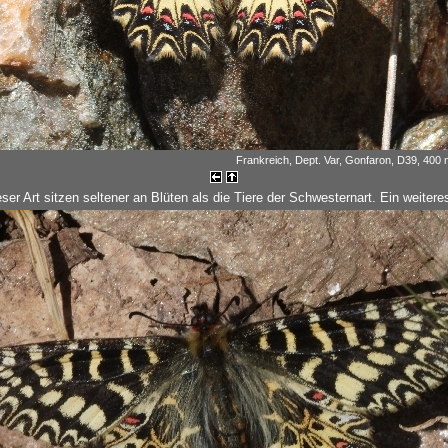
Frankreich, Dept. Var, Gonfaron, D39, 400 m
eser Art sitzen seltener an Blüten als die Tiere der Schwesternart. Ein weite