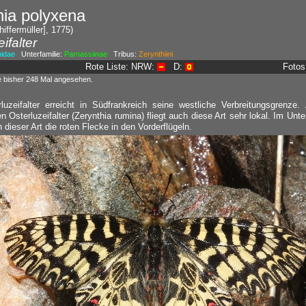
hia polyxena
iffermüller], 1775)
ifalter
nidae
Unterfamilie:
Parnassiinae
Tribus:
Zerynthiini
Rote Liste: NRW:
D:
Fotos
e bisher 248 Mal angesehen.
luzeifalter erreicht in Südfrankreich seine westliche Verbreitungsgrenze
 Osterluzeifalter (Zerynthia rumina) fliegt auch diese Art sehr lokal. Im Unt
 dieser Art die roten Flecke in den Vorderflügeln.