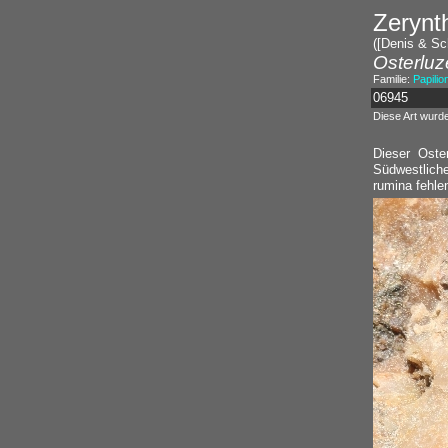
Zerynt
([Denis & Sch
Osterluze
Familie:
Papilio
06945
Diese Art wurd
Dieser Oster
Südwestlichen
rumina fehlen