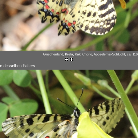
Griechenland, Kreta, Kalo Chorio, Aposelemis-Schlucht, ca. 110 
te desselben Falters.