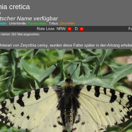
ia cretica
)
tscher Name verfügbar
nidae
Unterfamilie:
Parnassiinae
Tribus:
Zerynthiini
Rote Liste: NRW:
D:
F
e bisher 262 Mal angesehen.
nterart von Zerynthia cerisy, wurden diese Falter später in den Artrang erhobe