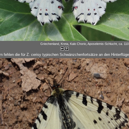
Griechenland, Kreta, Kalo Chorio, Aposelemis-Schlucht, ca. 110 
rn fehlen die für Z. cerisy typischen Schwänzchenfortsätze an den Hinterflüge