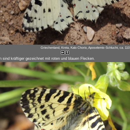
Griechenland, Kreta, Kalo Chorio, Aposelemis-Schlucht, ca. 110 
 sind kräftiger gezeichnet mit roten und blauen Flecken.