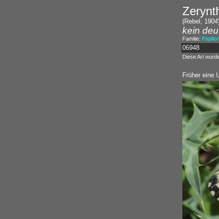
Zerynth
(Rebel, 1904
kein deu
Familie:
Papilio
06948
Diese Art wurd
Früher eine U