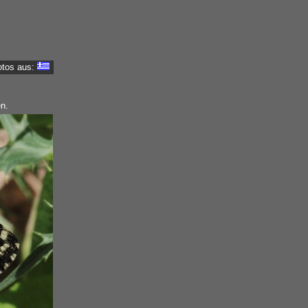
otos aus:
n.