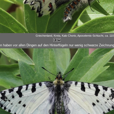
Griechenland, Kreta, Kalo Chorio, Aposelemis-Schlucht, ca. 110 
 haben vor allen Dingen auf den Hinterflügeln nur wenig schwarze Zeichnun