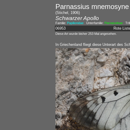
Parnassius mnemosyne
(Stichel, 1906)
Schwarzer Apollo
Familie:
Papilionidae
Unterfamilie:
Parnassiinae
Tri
06953
Rote Lis
Diese Art wurde bisher 253 Mal angesehen.
In Griechenland fliegt diese Unterart des S