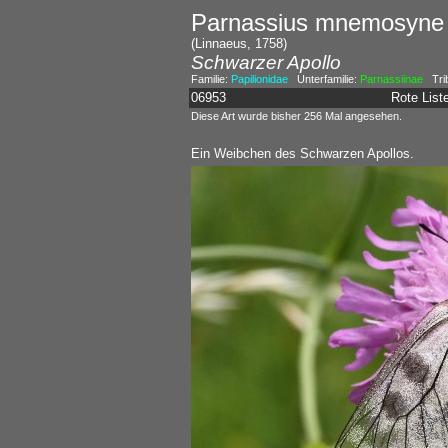
Parnassius mnemosyn
(Linnaeus, 1758)
Schwarzer Apollo
Familie:
Papilionidae
Unterfamilie:
Parnassiinae
Tri
06953
Rote Lis
Diese Art wurde bisher 256 Mal angesehen.
Ein Weibchen des Schwarzen Apollos.