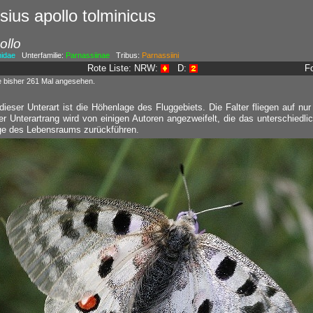
ius apollo tolminicus
ollo
nidae
Unterfamilie:
Parnassiinae
Tribus:
Parnassiini
Rote Liste: NRW:
D:
F
e bisher 261 Mal angesehen.
 dieser Unterart ist die Höhenlage des Fluggebiets. Die Falter fliegen auf nu
r Unterartrang wird von einigen Autoren angezweifelt, die das unterschiedl
age des Lebensraums zurückführen.