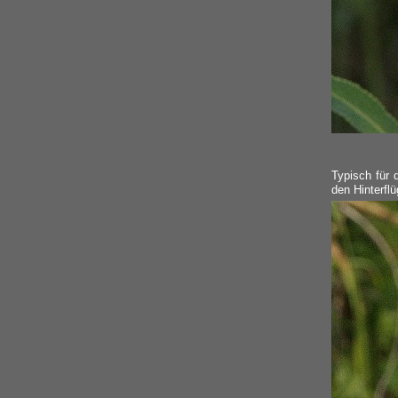
Typisch für 
den Hinterflü