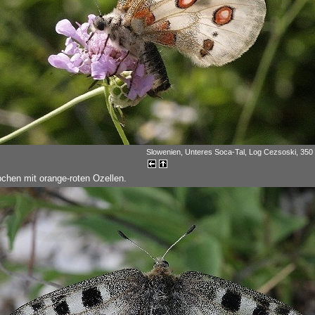
Slowenien, Unteres Soca-Tal, Log Cezsoski, 350 
bchen mit orange-roten Ozellen.