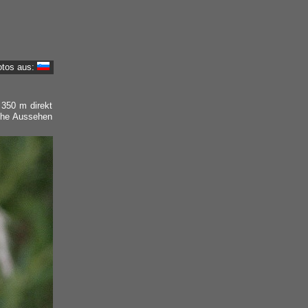
otos aus:
r 350 m direkt
iche Aussehen