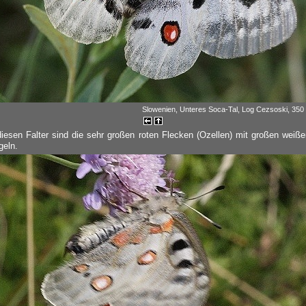
Slowenien, Unteres Soca-Tal, Log Cezsoski, 350 
diesen Falter sind die sehr großen roten Flecken (Ozellen) mit großen weiß
geln.