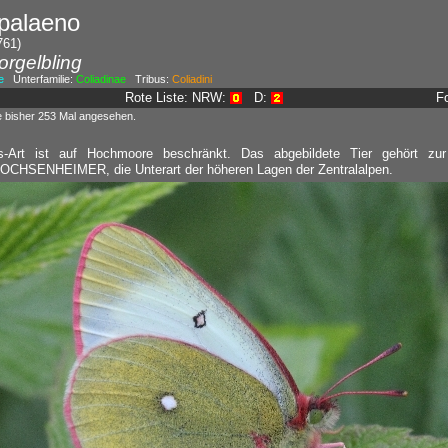
 palaeno
761)
rgelbling
e
Unterfamilie:
Coliadinae
Tribus:
Coliadini
Rote Liste: NRW:
D:
F
e bisher 253 Mal angesehen.
s-Art ist auf Hochmoore beschränkt. Das abgebildete Tier gehört zu
OCHSENHEIMER, die Unterart der höheren Lagen der Zentralalpen.