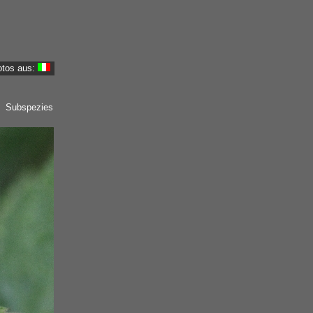
otos aus:
r Subspezies