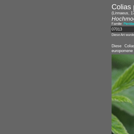
Colias
(Linnaeus, 1
Hochmoo
Familie:
Pierida
07013
Diese Art wurd
Diese Colia
europomene 