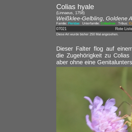
Colias hyale
(Linnaeus, 1758)
Weißklee-Gelbling, Goldene A
Familie:
Pieridae
Unterfamilie:
Coliadinae
Tribus:
Co
07021
Rote Lis
Diese Art wurde bisher 250 Mal angesehen.
Dieser Falter flog auf eine
die Zugehörigkeit zu Colias h
aber ohne eine Genitalunter