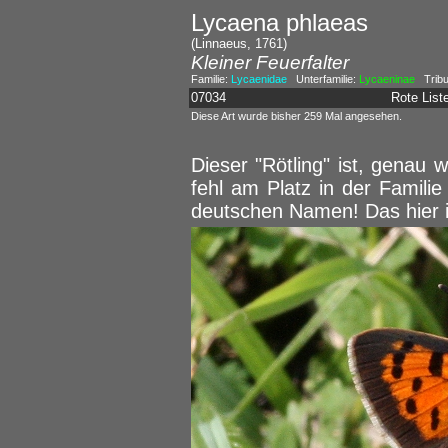
Lycaena phlaeas
(Linnaeus, 1761)
Kleiner Feuerfalter
Familie:
Lycaenidae
Unterfamilie:
Lycaeninae
Tribu
07034
Rote Lis
Diese Art wurde bisher 259 Mal angesehen.
Dieser "Rötling" ist, genau wi
fehl am Platz in der Familie
deutschen Namen! Das hier 