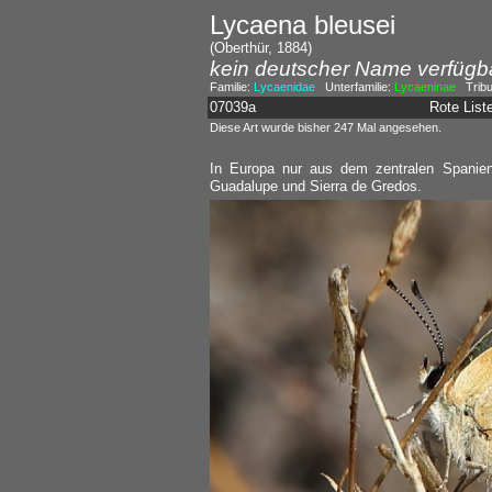
Lycaena bleusei
(Oberthür, 1884)
kein deutscher Name verfügb
Familie:
Lycaenidae
Unterfamilie:
Lycaeninae
Tribu
07039a
Rote Lis
Diese Art wurde bisher 247 Mal angesehen.
In Europa nur aus dem zentralen Spanien
Guadalupe und Sierra de Gredos.