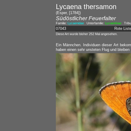
Lycaena thersamon
(Esper, [1784])
Südöstlicher Feuerfalter
Familie:
Lycaenidae
Unterfamilie:
Lycaeninae
Tribu
07043
Rote Lis
Diese Art wurde bisher 252 Mal angesehen.
Ein Männchen. Individuen dieser Art beko
haben einen sehr unsteten Flug und bleiben n