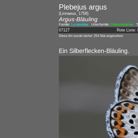
Plebejus argus
(Linnaeus, 1758)
Argus-Bläuling
Familie:
Lycaenidae
Unterfamilie:
Polyommatinae
Tr
07127
Rote Liste
Diese Art wurde bisher 254 Mal angesehen.
Ein Silberflecken-Bläuling.