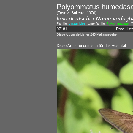
Polyommatus humedas
(Toso & Balletto, 1976)
kein deutscher Name verfügb
Familie:
Lycaenidae
Unterfamilie:
Polyommatinae
Tr
07181
Rote Lis
Diese Art wurde bisher 245 Mal angesehen.
Diese Art ist endemisch für das Aostatal.