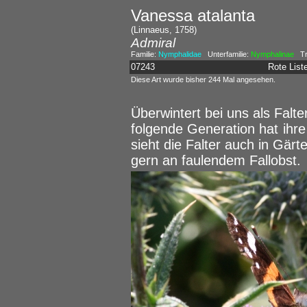
Vanessa atalanta
(Linnaeus, 1758)
Admiral
Familie:
Nymphalidae
Unterfamilie:
Nymphalinae
Tr
07243
Rote Lis
Diese Art wurde bisher 244 Mal angesehen.
Überwintert bei uns als Falte
folgende Generation hat ihre
sieht die Falter auch in Gär
gern an faulendem Fallobst.