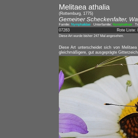
Melitaea athalia
(Rottemburg, 1775)
Gemeiner Scheckenfalter, Wa
Familie:
Nymphalidae
Unterfamilie:
Nymphalinae
Tr
07283
Rote Liste
Diese Art wurde bisher 247 Mal angesehen.
Diese Art unterscheidet sich von Melitaea
gleichmäßigere, gut ausgeprägte Gitterzeic