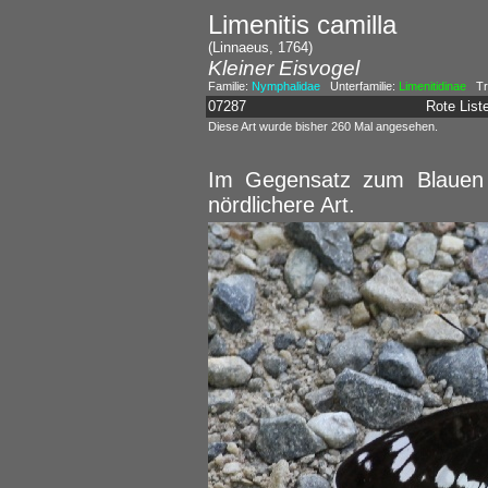
Limenitis camilla
(Linnaeus, 1764)
Kleiner Eisvogel
Familie:
Nymphalidae
Unterfamilie:
Limenitidinae
Tri
07287
Rote Lis
Diese Art wurde bisher 260 Mal angesehen.
Im Gegensatz zum Blauen E
nördlichere Art.