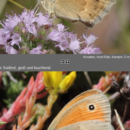
Kroatien, Insel Rab, Kampor, 5 m
s Südtirol, groß und leuchtend.