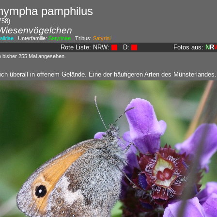
nympha pamphilus
758)
 Wiesenvögelchen
lidae
Unterfamilie:
Satyrinae
Tribus:
Satyrini
Rote Liste: NRW:
D:
Fotos aus:
N
R
e bisher 255 Mal angesehen.
lich überall in offenem Gelände. Eine der häufigeren Arten des Münsterlandes.