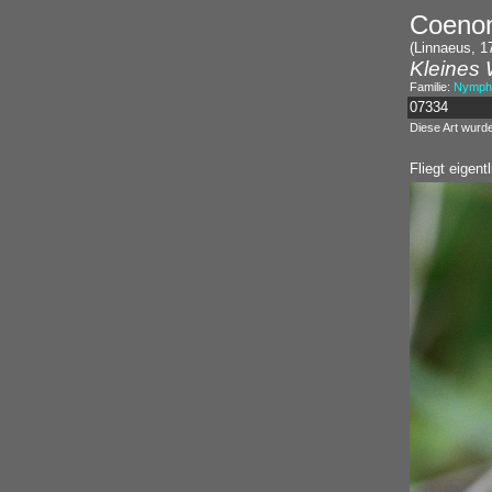
Coeno
(Linnaeus, 1
Kleines
Familie:
Nympha
07334
Diese Art wurd
Fliegt eigent