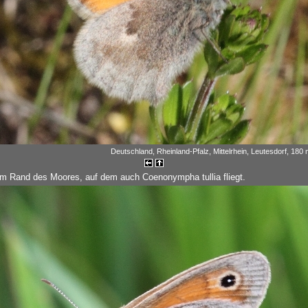
Deutschland, Rheinland-Pfalz, Mittelrhein, Leutesdorf, 180 m
om Rand des Moores, auf dem auch Coenonympha tullia fliegt.