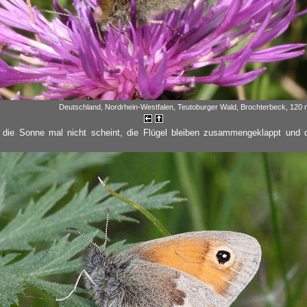
Deutschland, Nordrhein-Westfalen, Teutoburger Wald, Brochterbeck, 120 m
 die Sonne mal nicht scheint, die Flügel bleiben zusammengeklappt und d