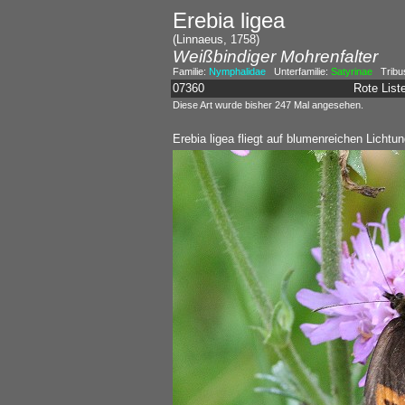
Erebia ligea
(Linnaeus, 1758)
Weißbindiger Mohrenfalter
Familie:
Nymphalidae
Unterfamilie:
Satyrinae
Tribu
07360
Rote Lis
Diese Art wurde bisher 247 Mal angesehen.
Erebia ligea fliegt auf blumenreichen Lich