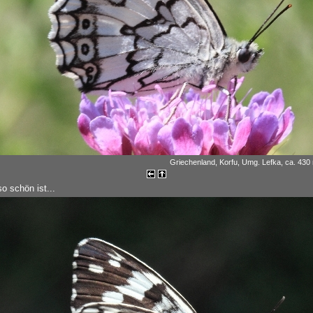
Griechenland, Korfu, Umg. Lefka, ca. 430
o schön ist...