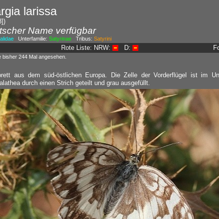
gia larissa
])
tscher Name verfügbar
lidae
Unterfamilie:
Satyrinae
Tribus:
Satyrini
Rote Liste: NRW:
D:
F
e bisher 244 Mal angesehen.
rett aus dem süd-östlichen Europa. Die Zelle der Vorderflügel ist im Un
lathea durch einen Strich geteilt und grau ausgefüllt.