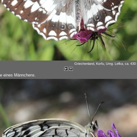
Griechenland, Korfu, Umg. Lefka, ca. 430
te eines Männchens.