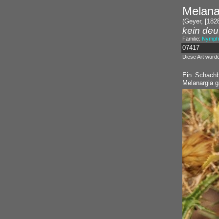
Melanar
(Geyer, [1828
kein deu
Familie:
Nympha
07417
Diese Art wurd
Ein Schachb
Melanargia ga