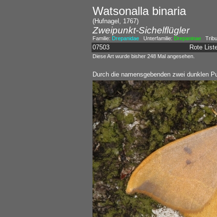
Watsonalla binaria
(Hufnagel, 1767)
Zweipunkt-Sichelflügler
Familie:
Drepanidae
Unterfamilie:
Drepaninae
Tribu
07503
Rote Lis
Diese Art wurde bisher 248 Mal angesehen.
Durch die namensgebenden zwei dunklen Pun