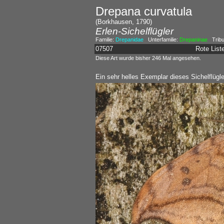
Drepana curvatula
(Borkhausen, 1790)
Erlen-Sichelflügler
Familie:
Drepanidae
Unterfamilie:
Drepaninae
Tribu
07507
Rote Lis
Diese Art wurde bisher 246 Mal angesehen.
Ein sehr helles Exemplar dieses Sichelflügle