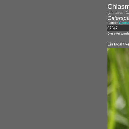
Chiasm
(Linnaeus, 1
Gittersp
Familie:
Geomet
07547
Diese Art wurd
Ein tagaktive