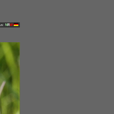
us:
N
R
W