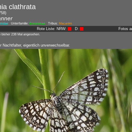
ia clathrata
758)
anner
ridae
Unterfamilie:
Ennominae
Tribus:
Macariini
Rote Liste: NRW:
D:
Fotos a
e bisher 238 Mal angesehen.
r Nachtfalter, eigentlich unverwechselbar.