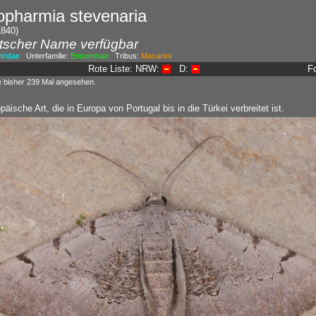
pharmia stevenaria
1840)
tscher Name verfügbar
ridae
Unterfamilie:
Ennominae
Tribus:
Macariini
Rote Liste: NRW:
D:
F
e bisher 239 Mal angesehen.
äische Art, die in Europa von Portugal bis in die Türkei verbreitet ist.