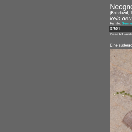
Neogno
(Boisduval, 
kein deu
Familie:
Geomet
07581
Diese Art wurd
Eine südeurop