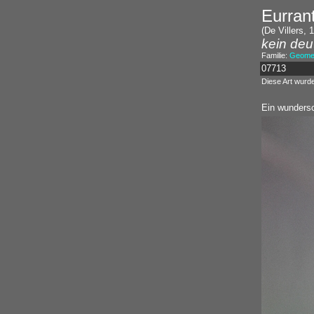
Eurran
(De Villers, 
kein deu
Familie:
Geomet
07713
Diese Art wurd
Ein wundersc