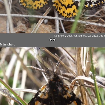
Frankreich, Dept. Var, Signes, D2-D202, 350 m
s Männchen.