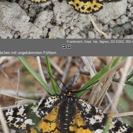
Frankreich, Dept. Var, Signes, D2-D202, 350 m
ibchen mit ungekämmten Fühlern.