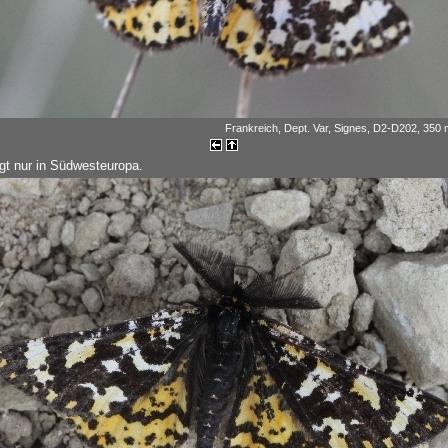
Frankreich, Dept. Var, Signes, D2-D202, 350 m
egt nur in Südwesteuropa.