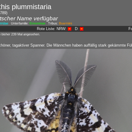
this plummistaria
1789)
tscher Name verfügbar
ridae
Unterfamilie:
Ennominae
Tribus:
Boarmiini
Rote Liste: NRW:
D:
F
e bisher 239 Mal angesehen.
höner, tagaktiver Spanner. Die Männchen haben auffällig stark gekämmte Füh