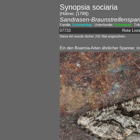
Synopsia sociaria
(Hübner, [1799])
Sandrasen-Braunstreifenspa
Familie:
Geometridae
Unterfamilie:
Ennominae
Trib
07733
Rote Lis
Diese Art wurde bisher 242 Mal angesehen.
Ein den Boarmia-Arten ähnlicher Spanner, i