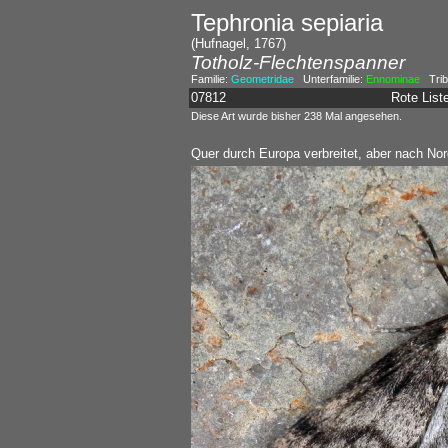
Tephronia sepiaria
(Hufnagel, 1767)
Totholz-Flechtenspanner
Familie:
Geometridae
Unterfamilie:
Ennominae
Trib
07812
Rote Lis
Diese Art wurde bisher 238 Mal angesehen.
Quer durch Europa verbreitet, aber nach Nor