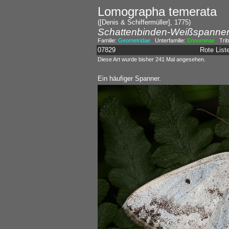
Lomographa temerata
([Denis & Schiffermüller], 1775)
Schattenbinden-Weißspanne
Familie:
Geometridae
Unterfamilie:
Ennominae
Trib
07829
Rote Lis
Diese Art wurde bisher 241 Mal angesehen.
Ein häufiger Spanner.