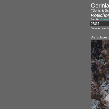
Gerinia
([Denis & Sch
Rötlichb
Familie:
Geomet
07837
Diese Art wurd
Die Schweste