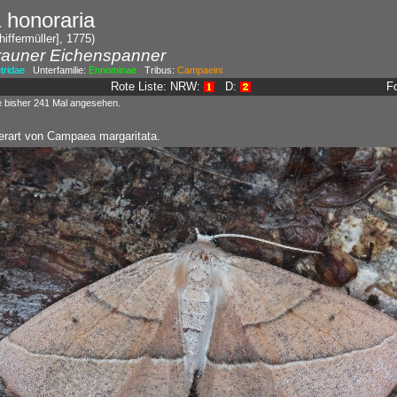
 honoraria
iffermüller], 1775)
rauner Eichenspanner
ridae
Unterfamilie:
Ennominae
Tribus:
Campaeini
Rote Liste: NRW:
D:
F
e bisher 241 Mal angesehen.
rart von Campaea margaritata.