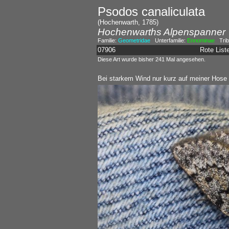
Psodos canaliculata
(Hochenwarth, 1785)
Hochenwarths Alpenspanner
Familie:
Geometridae
Unterfamilie:
Ennominae
Trib
07906
Rote Lis
Diese Art wurde bisher 241 Mal angesehen.
Bei starkem Wind nur kurz auf meiner Hose 