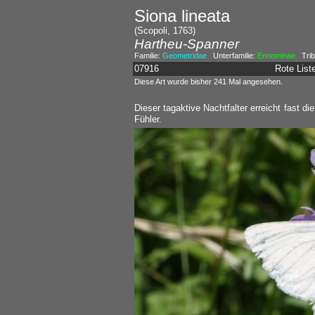
Siona lineata
(Scopoli, 1763)
Hartheu-Spanner
Familie:
Geometridae
Unterfamilie:
Ennominae
Trib
07916
Rote Lis
Diese Art wurde bisher 241 Mal angesehen.
Dieser tagaktive Nachtfalter erreicht fast d
Fühler.