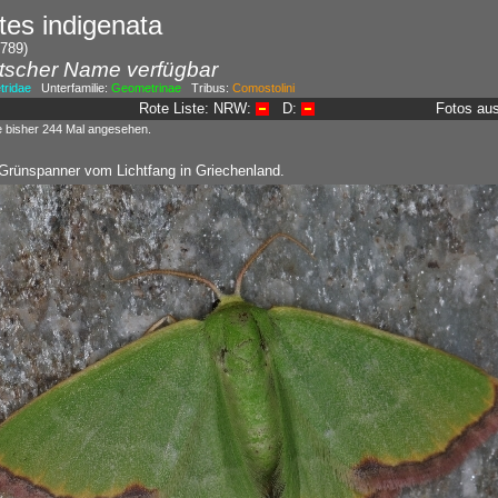
tes indigenata
1789)
tscher Name verfügbar
ridae
Unterfamilie:
Geometrinae
Tribus:
Comostolini
Rote Liste: NRW:
D:
Fotos au
e bisher 244 Mal angesehen.
Grünspanner vom Lichtfang in Griechenland.