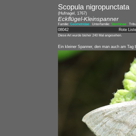
Scopula nigropunctata
(Hufnagel, 1767)
Eckflügel-Kleinspanner
Familie:
Geometridae
Unterfamilie:
Sterrhinae
Trib
08042
Rote Lis
Diese Art wurde bisher 240 Mal angesehen.
Ein kleiner Spanner, den man auch am Tag 