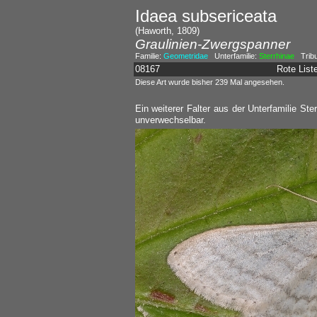
Idaea subsericeata
(Haworth, 1809)
Graulinien-Zwergspanner
Familie:
Geometridae
Unterfamilie:
Sterrhinae
Trib
08167
Rote Lis
Diese Art wurde bisher 239 Mal angesehen.
Ein weiterer Falter aus der Unterfamilie St
unverwechselbar.