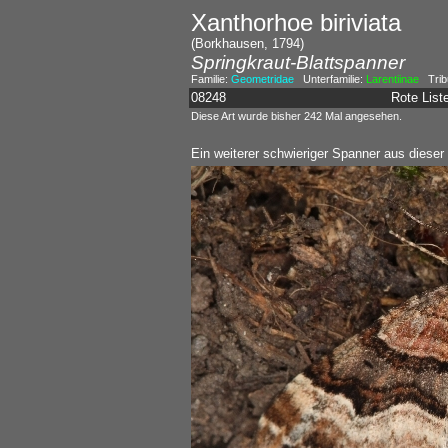
Xanthorhoe biriviata
(Borkhausen, 1794)
Springkraut-Blattspanner
Familie:
Geometridae
Unterfamilie:
Larentiinae
Trib
08248
Rote Lis
Diese Art wurde bisher 242 Mal angesehen.
Ein weiterer schwieriger Spanner aus dieser