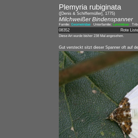
Plemyria rubiginata
([Denis & Schiffermüller], 1775)
Milchweißer Bindenspanner
Familie:
Geometridae
Unterfamilie:
Larentiinae
Trib
08352
Rote Lis
Diese Art wurde bisher 238 Mal angesehen.
Gut versteckt sitzt dieser Spanner oft auf de