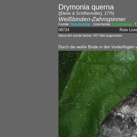
Drymonia querna
([Denis & Schiffermüller], 1775)
Weißbinden-Zahnspinner
Familie:
Notodontidae
Unterfamilie:
Notodontinae
Tr
08724
Rote Lis
Diese Art wurde bisher 247 Mal angesehen.
Durch die weiße Binde in den Vorderflügeln 