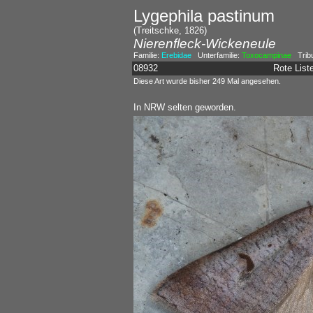
Lygephila pastinum
(Treitschke, 1826)
Nierenfleck-Wickeneule
Familie:
Erebidae
Unterfamilie:
Toxocampinae
Trib
08932
Rote Lis
Diese Art wurde bisher 249 Mal angesehen.
In NRW selten geworden.