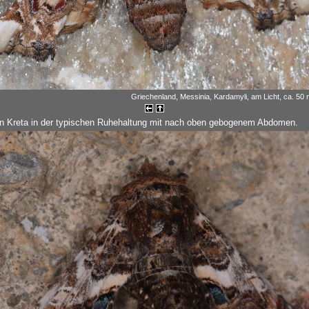
Griechenland, Messinia, Kardamyli, am Licht, ca. 50 m
on Kreta in der typischen Ruhehaltung mit nach oben gebogenem Abdomen.