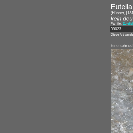
Eutelia
(Hübner, [181
kein deu
Familie:
Eutelii
09023
Diese Art wurd
Eine sehr sc