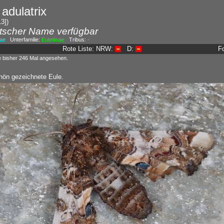
 adulatrix
3])
tscher Name verfügbar
dae
Unterfamilie:
Euteliinae
Tribus:
-
Rote Liste: NRW:
D:
F
e bisher 246 Mal angesehen.
hön gezeichnete Eule.