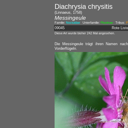
Diachrysia chrysitis
(Linnaeus, 1758)
Messingeule
Familie:
Noctuidae
Unterfamilie:
Plusiinae
Tribus:
P
09045
Rote Lis
Diese Art wurde bisher 242 Mal angesehen.
Die Messingeule trägt ihren Namen nach
Vorderflügeln.