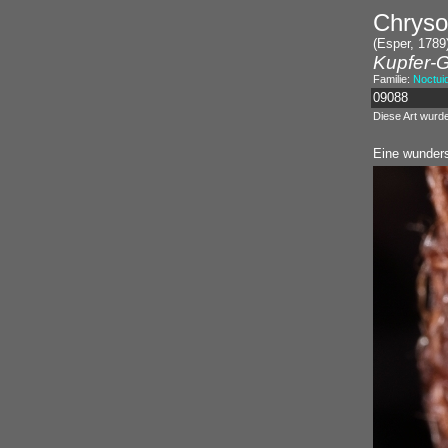
Chrysod
(Esper, 1789
Kupfer-G
Familie:
Noctui
09088
Diese Art wurd
Eine wunders