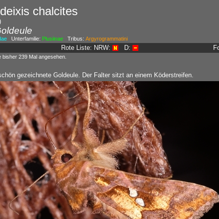
eixis chalcites
)
oldeule
dae
Unterfamilie:
Plusiinae
Tribus:
Argyrogrammatini
Rote Liste: NRW:
D:
F
e bisher 239 Mal angesehen.
chön gezeichnete Goldeule. Der Falter sitzt an einem Köderstreifen.