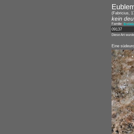
Euble
(Fabricius, 1
kein deu
Familie:
Erebid
09137
Diese Art wurd
Eine südeuro