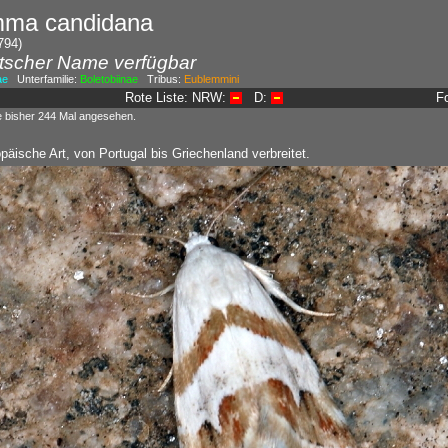
mma candidana
794)
tscher Name verfügbar
ae
Unterfamilie:
Boletobiinae
Tribus:
Eublemmini
Rote Liste: NRW:
D:
F
e bisher 244 Mal angesehen.
päische Art, von Portugal bis Griechenland verbreitet.