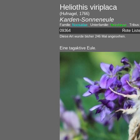
Heliothis viriplaca
(Hufnagel, 1766)
Karden-Sonneneule
Familie:
Noctuidae
Unterfamilie:
Heliothinae
Tribus
09364
Rote Lis
Diese Art wurde bisher 246 Mal angesehen.
Eine tagaktive Eule.