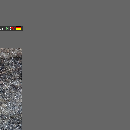
us:
N
R
W