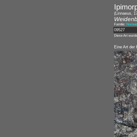
Ipimor
(Linnaeus, 1
Weidenb
Familie:
Noctui
09527
Diese Art wurd
Eine Art der