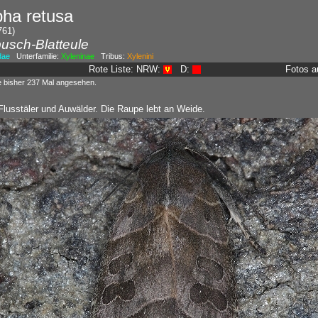
pha retusa
761)
usch-Blatteule
dae
Unterfamilie:
Xyleninae
Tribus:
Xylenini
Rote Liste: NRW:
D:
Fotos a
e bisher 237 Mal angesehen.
 Flusstäler und Auwälder. Die Raupe lebt an Weide.