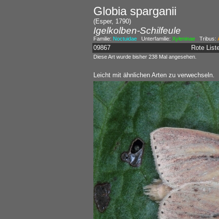
Globia sparganii
(Esper, 1790)
Igelkolben-Schilfeule
Familie:
Noctuidae
Unterfamilie:
Xyleninae
Tribus:
09867
Rote Lis
Diese Art wurde bisher 238 Mal angesehen.
Leicht mit ähnlichen Arten zu verwechseln.