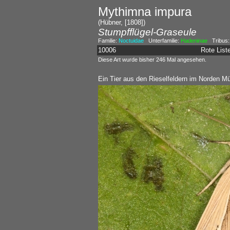
Mythimna impura
(Hübner, [1808])
Stumpfflügel-Graseule
Familie:
Noctuidae
Unterfamilie:
Hadeninae
Tribus
10006
Rote Lis
Diese Art wurde bisher 246 Mal angesehen.
Ein Tier aus den Rieselfeldern im Norden Mü