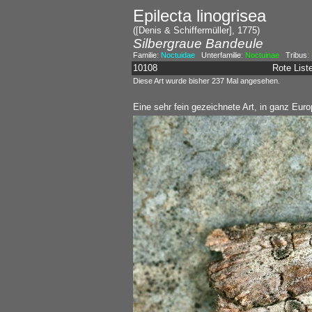
Epilecta linogrisea
([Denis & Schiffermüller], 1775)
Silbergraue Bandeule
Familie:
Noctuidae
Unterfamilie:
Noctuinae
Tribus:
10108
Rote Lis
Diese Art wurde bisher 237 Mal angesehen.
Eine sehr fein gezeichnete Art, in ganz Europ